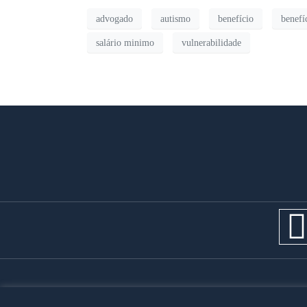
advogado
autismo
benefício
benefíc
salário minimo
vulnerabilidade
Copyright 2023.