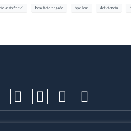
io assistêncial
benefício negado
bpc loas
deficiencia
 Todos os direitos reservados. Desenvolvido por
MW Online