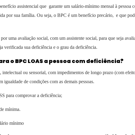
nefício assistencial que garante um salário-mínimo mensal à pessoa 
ida por sua família. Ou seja, o BPC é um benefício precário, e que pod
a por uma avaliação social, com um assistente social, para que seja aval
a verificada sua deficiência e o grau da deficiência.
para o BPC LOAS a pessoa com deficiência?
al, intelectual ou sensorial, com impedimentos de longo prazo (com efeit
, em igualdade de condições com as demais pessoas.
NSS para comprovar a deficiência;
ade mínima.
alário mínimo